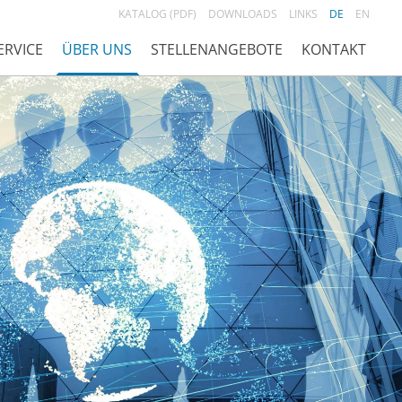
KATALOG (PDF)
DOWNLOADS
LINKS
DE
EN
ERVICE
ÜBER UNS
STELLENANGEBOTE
KONTAKT