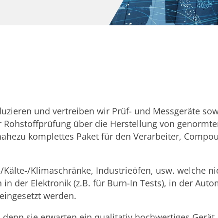
duzieren und vertreiben wir Prüf- und Messgeräte s
der Rohstoffprüfung über die Herstellung von genormt
nahezu komplettes Paket für den Verarbeiter, Compo
Kälte-/Klimaschränke, Industrieöfen, usw. welche nic
n der Elektronik (z.B. für Burn-In Tests), in der Auto
eingesetzt werden.
 denn sie erwarten ein qualitativ hochwertiges Gerät,