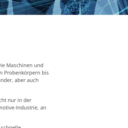
owie Maschinen und
en Probenkörpern bis
under, aber auch
ht nur in der
motive-Industrie, an
 schnelle