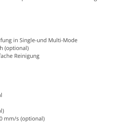
üfung in Single-und Multi-Mode
 (optional)
fache Reinigung
l
l)
0 mm/s (optional)