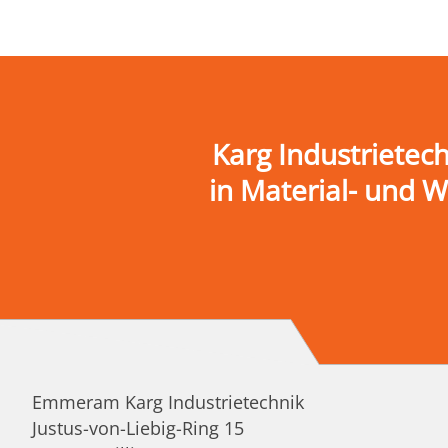
Karg Industrietec
in Material- und 
Emmeram Karg Industrietechnik
Justus-von-Liebig-Ring 15